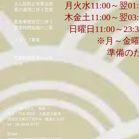
月火水11:00～翌0
まん延防止等重点措
置の適用に伴う営業
木金土11:00～翌0
時間短縮のご案内
緊急事態宣言に伴う
日曜日11:00～23
営業時間短縮のご案
内
※月～金曜日
スタッフ募集
準備の
営業時間変更のお知
らせ
― つけ鴨うどん 鴨錦 ―
住所：556-0016 大阪府大阪市
浪速区元町2丁目8-9 難波ビル1F
tel：06-6646-0747
Email：